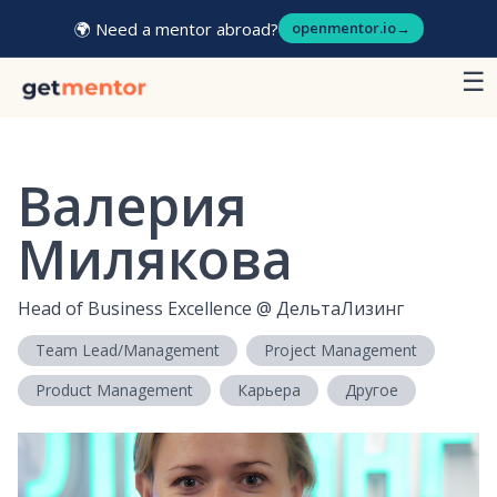
🌍 Need a mentor abroad?
openmentor.io
→
☰
Валерия
Милякова
Head of Business Excellence
@
ДельтаЛизинг
Team Lead/Management
Project Management
Product Management
Карьера
Другое