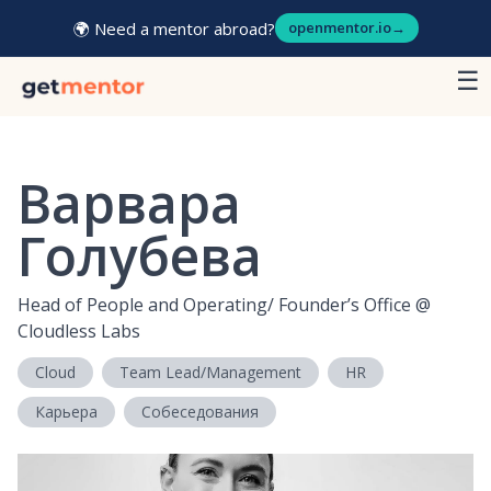
🌍 Need a mentor abroad?
openmentor.io
→
☰
Варвара
Голубева
Head of People and Operating/ Founder’s Office
@
Cloudless Labs
Cloud
Team Lead/Management
HR
Карьера
Собеседования