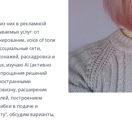
 из них в рекламной
ваемых услуг: от
ирование, voice of tone
социальные сети,
рсонажей, раскадровка и
x, изучаю AI (активно
 упрощения решений
иностранными
новизну, расширение
елей, построением
ибки в подаче и
ту", обсудим варианты,