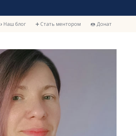
️ Наш блог
➕ Стать ментором
🍩 Донат