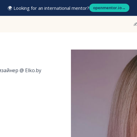
🌍 Looking for an international mentor?
openmentor.io
→
✍
дизайнер
@
Elko.by