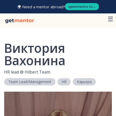
🌍 Need a mentor abroad?
openmentor.io
→
☰
Виктория
Вахонина
HR lead
@
Hilbert Team
Team Lead/Management
HR
Карьера