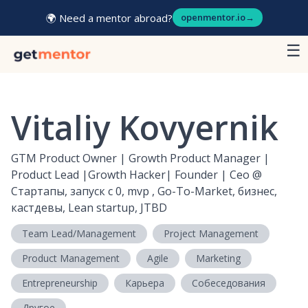
🌍 Need a mentor abroad?
openmentor.io
→
☰
Vitaliy Kovyernik
GTM Product Owner | Growth Product Manager |
Product Lead |Growth Hacker| Founder | Ceo
@
Стартапы, запуск с 0, mvp , Go-To-Market, бизнес,
кастдевы, Lean startup, JTBD
Team Lead/Management
Project Management
Product Management
Agile
Marketing
Entrepreneurship
Карьера
Собеседования
Другое