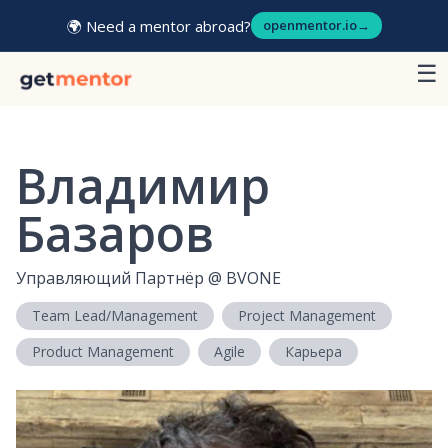
🌍 Need a mentor abroad?
openmentor.io
→
☰
Владимир
Базаров
Управляющий Партнёр
@
BVONE
Team Lead/Management
Project Management
Product Management
Agile
Карьера