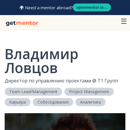
🌍 Need a mentor abroad?
openmentor.io
→
☰
Владимир
Ловцов
Директор по управлению проектами
@
Т1 Групп
Team Lead/Management
Project Management
Карьера
Собеседования
Аналитика