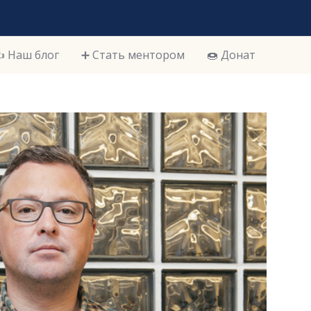
️ Наш блог
➕ Стать ментором
🍩 Донат