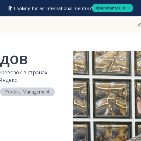
🌍 Looking for an international mentor?
openmentor.io
→
✍
одов
еревозок в странах
Яндекс
Product Management