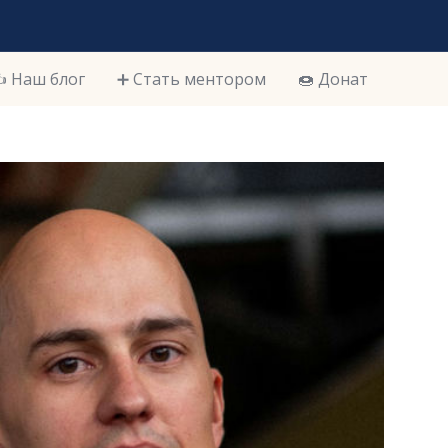
️ Наш блог
➕ Стать ментором
🍩 Донат