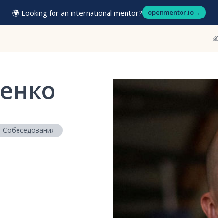
🌍 Looking for an international mentor?
openmentor.io
→
✍
енко
Собеседования