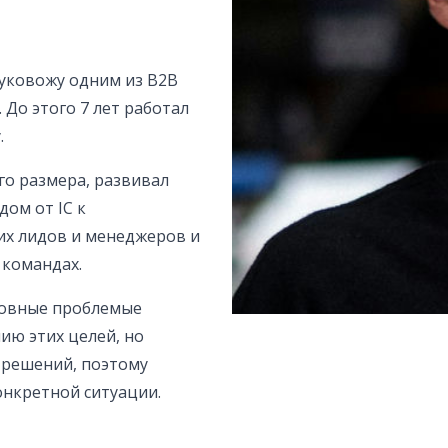
руковожу одним из B2B
 До этого 7 лет работал
.
о размера, развивал
дом от IC к
х лидов и менеджеров и
 командах.
новные проблемые
ию этих целей, но
 решений, поэтому
онкретной ситуации.