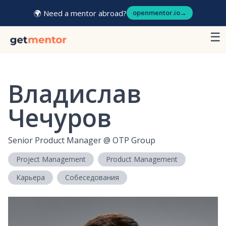
🌍 Need a mentor abroad?
openmentor.io
→
☰
Владислав
Чечуров
Senior Product Manager
@
OTP Group
Project Management
Product Management
Карьера
Собеседования