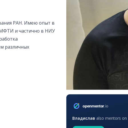
вания РАН. Имею опыт в
МФТИ и частично в НИУ
работка
ем различных
Владислав
also mentors on o