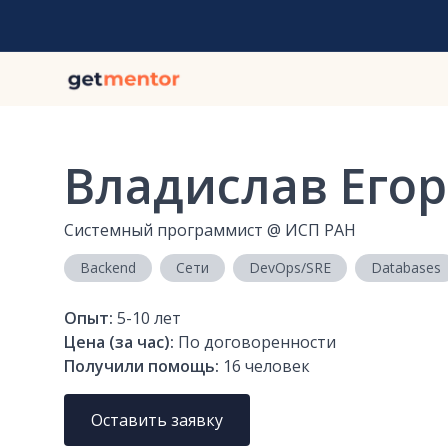
Владислав Его
Системный программист
@
ИСП РАН
Backend
Сети
DevOps/SRE
Databases
Опыт:
5-10
лет
Цена (за час):
По договоренности
Получили помощь:
16
человек
Оставить заявку