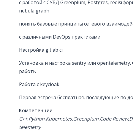
с работой с СУБД Greenplum, Postgres, redis(форк
nebula graph
понять базовые принципы сетевого взаимодей
с различными DevOps практиками
Настройка gitlab ci
Установка и настрока sentry или opentelemetry
работы
Работа с keycloak
Первая встреча бесплатная, последующие по д
Компетенции
C++,Python,Kubernetes,Greenplum,Code Review,D
telemetry