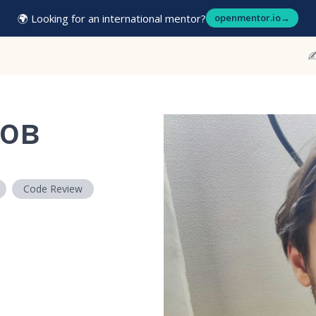
🌍 Looking for an international mentor?
openmentor.io
→
✍
ров
Code Review