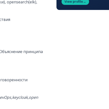
и), opensearch(elk),
View profile
→
ствия
. Объяснение принципа
оговоренности
evOps,keycloak,open