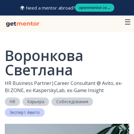
🌍 Need a mentor abroad?
openmentor.io
→
☰
Воронкова
Светлана
HR Business Partner|Career Consultant
@
Avito, ex-
BI.ZONE, ex-KasperskyLab, ex-Game Insight
HR
Карьера
Собеседования
Эксперт Авито