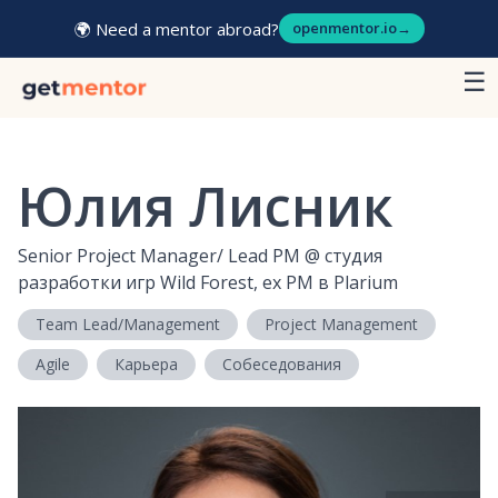
🌍 Need a mentor abroad?
openmentor.io
→
☰
Юлия Лисник
Senior Project Manager/ Lead PM
@
студия
разработки игр Wild Forest, ex PM в Plarium
Team Lead/Management
Project Management
Agile
Карьера
Собеседования