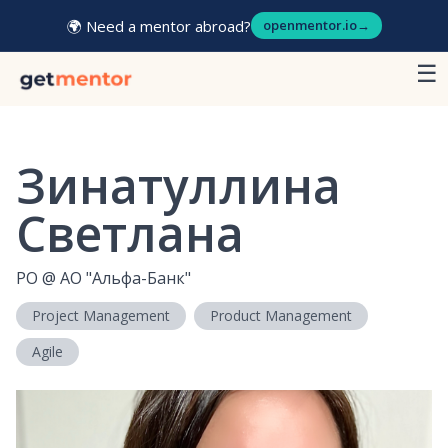
🌍 Need a mentor abroad?
openmentor.io
→
☰
Зинатуллина
Светлана
PO
@
АО "Альфа-Банк"
Project Management
Product Management
Agile